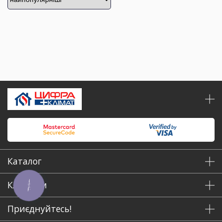
Каталог
Клієнтам
КНОПКА
ЗВ'ЯЗКУ
Приєднуйтесь!