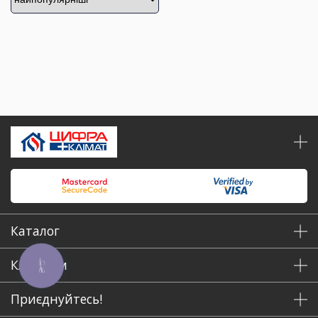
Каталог
Клієнтам
КНОПКА
ЗВ'ЯЗКУ
Приєднуйтесь!