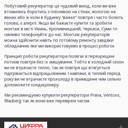
Побутовий рекуператор це чудовий вихід, коли ви вже
втомились боротись з пліснявою на стінах, вологою на
вікнах або ж коли в будинку “важке” повітря і часто болить
голова, є алергії. Якщо ви бажаєте купити та зробити
монтаж в місті Умань, Кропивницький, Черкаси, Суми то
сміливо телефонуйте до нас. Монтаж рекуператорів
можна здійснити навіть по готовому ремонту завдяки
обладнанню яке ми використовуємо в процесі роботи.
Принцип роботи рекуператора полягає в перехрещені
потоків повітря без їх змішування. Тобто в холодний сезон
ви не втрачаєте тепло, так як повітря що втягується
підігрівається відпрацьованим. І навпаки, в теплий період
року ви не втрачаєте прохолоду в приміщенні чим сильно
допоможете кондиціонеру.
Ми рекомендуємо купувати рекуператори Prana, Ventoxx,
Blauberg так як вони вже перевірені часом.