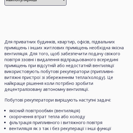
Для приватних будинків, квартир, офісів, підвальних
приміщень і інших житлових приміщень необхідна якісна
вентиляція. Для того, щоб забезпечити подачу свіжого
повітря ззовні і видалення відпрацьованого всередині
приміщень при відсутній або недостатній вентиляції
використовують побутові рекуператори (припливні-
витяжні пристрої зі збереженням тепла/холоду). Це
найкраще рішення коли потрібно зробити
децентралізовану автономну вентиляції.
Побутові рекуператори вирішують наступні задачі:
якісний повітрообмін (вентиляція)
скорочення втрат тепла або холоду
фільтрація припливного і витяжного повітря
вентиляція як з так і без рекуперації і інші функції