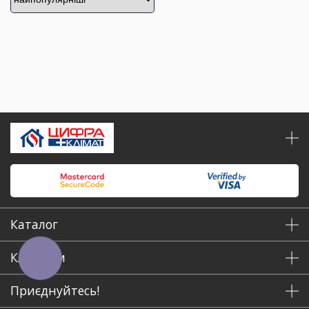
Каталог
Клієнтам
КНОПКА
ЗВ'ЯЗКУ
Приєднуйтесь!