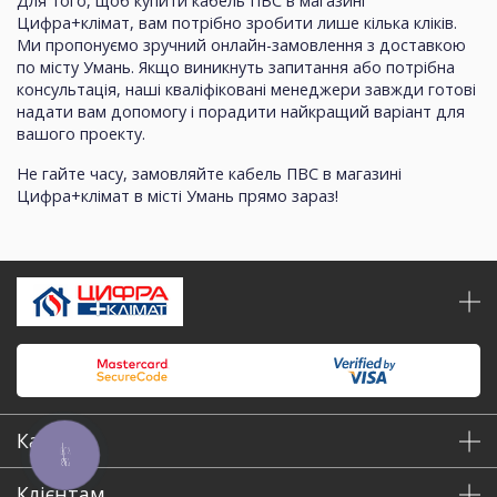
Для того, щоб купити кабель ПВС в магазині
Цифра+клімат, вам потрібно зробити лише кілька кліків.
Ми пропонуємо зручний онлайн-замовлення з доставкою
по місту Умань. Якщо виникнуть запитання або потрібна
консультація, наші кваліфіковані менеджери завжди готові
надати вам допомогу і порадити найкращий варіант для
вашого проекту.
Не гайте часу, замовляйте кабель ПВС в магазині
Цифра+клімат в місті Умань прямо зараз!
Каталог
КНОПКА
ЗВ'ЯЗКУ
Клієнтам