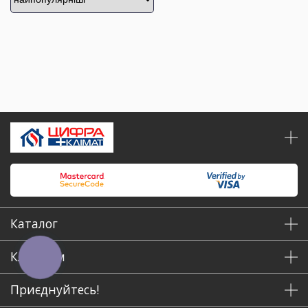
Каталог
Клієнтам
КНОПКА
ЗВ'ЯЗКУ
Приєднуйтесь!