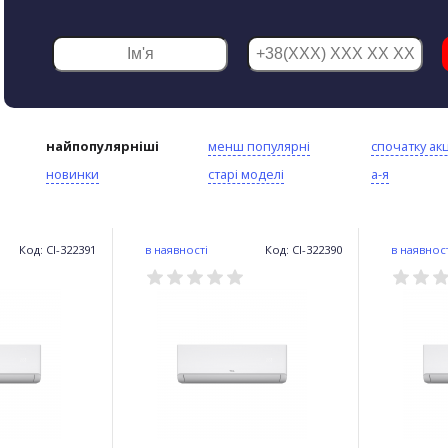
найпопулярніші
менш популярні
спочатку акц
новинки
старі моделі
а-я
Код: CI-322391
в наявності
Код: CI-322390
в наявнос