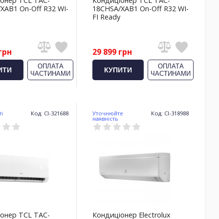
онер TCL TAC-
Кондиціонер TCL TAC-
XAB1 On-Off R32 WI-
18CHSA/XAB1 On-Off R32 WI-
FI Ready
грн
29 899 грн
ОПЛАТА
ОПЛАТА
ИТИ
КУПИТИ
ЧАСТИНАМИ
ЧАСТИНАМИ
ті
Код: CI-321688
Уточнюйте
Код: CI-318988
наявність
онер TCL TAC-
Кондиціонер Electrolux