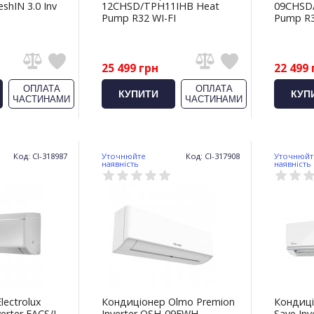
shIN 3.0 Inv
12CHSD/TPH11IHB Heat
09CHSD
Pump R32 WI-FI
Pump R3
25 499 грн
22 499 
ОПЛАТА
ОПЛАТА
КУПИТИ
КУП
ЧАСТИНАМИ
ЧАСТИНАМИ
Код: CI-318987
Уточнюйте
Код: CI-317908
Уточнюйт
наявність
наявність
lectrolux
Кондиціонер Olmo Premion
Кондиці
verter EACS/I-
Inverter OSH-09FWH
Save Inv