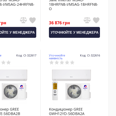
8-I/MSAG-24HRFN8-
18HRFN8-I/MSAG-18HRFN8-
O
грн
36 876 грн
ЮЙТЕ У МЕНЕДЖЕРА
УТОЧНЮЙТЕ У МЕНЕДЖЕРА
е
Код: CI-322617
Уточнюйте
Код: CI-322616
наявність
онер GREE
Кондиціонер GREE
E-S6DBA2B
GWH12YD-S6DBA2A