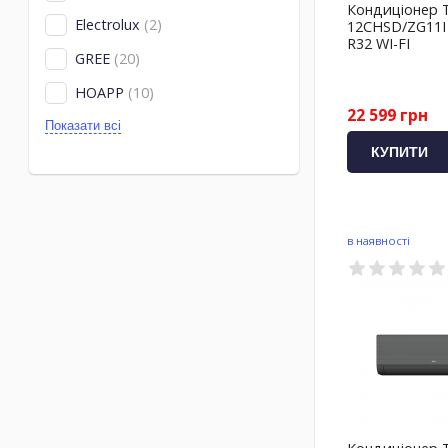
Кондиціонер 
Electrolux
(2)
12CHSD/ZG11I A
R32 WI-FI
GREE
(20)
HOAPP
(10)
22 599 грн
Показати всі
КУПИТИ
в наявності