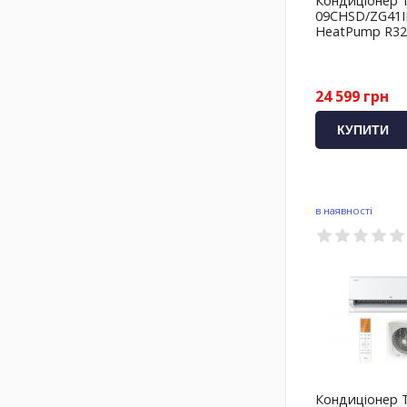
Кондиціонер 
09CHSD/ZG41I
HeatPump R32 
24 599 грн
КУПИТИ
в наявності
Кондиціонер 