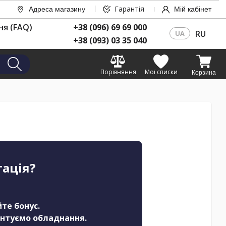
Гарантія
Адреса магазину
Мій кабінет
ня (FAQ)
+38 (096) 69 69 000
RU
UA
+38 (093) 03 35 040
Порівняння
Мої списки
Корзина
тація?
те бонус.
онтуємо обладнання.