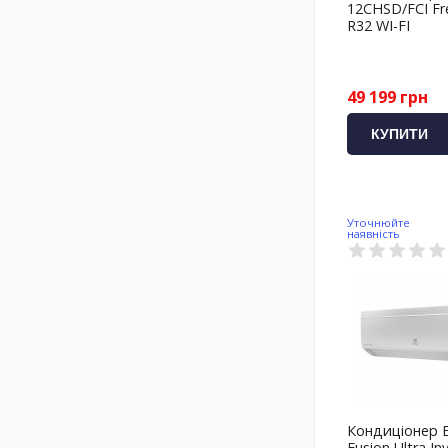
12CHSD/FCI Fre
R32 WI-FI
49 199 грн
КУПИТИ
Уточнюйте
наявність
Кондиціонер E
Fusion Ultra In