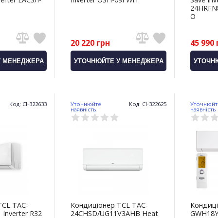
24HRFN
O
20 220 грн
45 990 
У МЕНЕДЖЕРА
УТОЧНЮЙТЕ У МЕНЕДЖЕРА
УТОЧН
Код: CI-322633
Уточнюйте
Код: CI-322625
Уточнюйт
наявність
наявність
TCL TAC-
Кондиціонер TCL TAC-
Кондиці
Inverter R32
24CHSD/UG11V3AHB Heat
GWH18Y