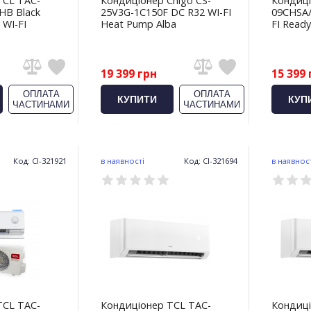
TCL TAC-
Кондиціонер Chigo CS-
Кондиці
HB Black
25V3G-1C150F DC R32 WI-FI
09CHSA/
WI-FI
Heat Pump Alba
FI Ready
19 399 грн
15 399 
ОПЛАТА
ОПЛАТА
КУПИТИ
КУП
ЧАСТИНАМИ
ЧАСТИНАМИ
Код: CI-321921
в наявності
Код: CI-321694
в наявнос
TCL TAC-
Кондиціонер TCL TAC-
Кондиці