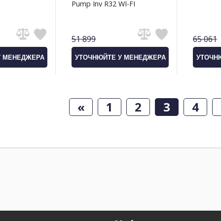
Pump Inv R32 WI-FI
51 899
65 061
У МЕНЕДЖЕРА
УТОЧНЮЙТЕ У МЕНЕДЖЕРА
УТОЧН
«
1
2
3
4