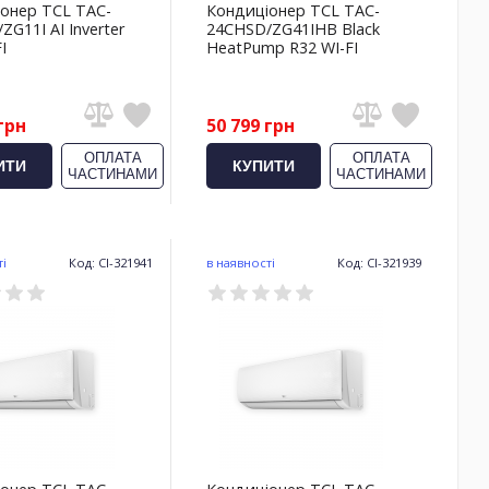
онер TCL TAC-
Кондиціонер TCL TAC-
G11I AI Inverter
24CHSD/ZG41IHB Black
I
HeatPump R32 WI-FI
грн
50 799 грн
ОПЛАТА
ОПЛАТА
ИТИ
КУПИТИ
ЧАСТИНАМИ
ЧАСТИНАМИ
ті
Код: CI-321941
в наявності
Код: CI-321939