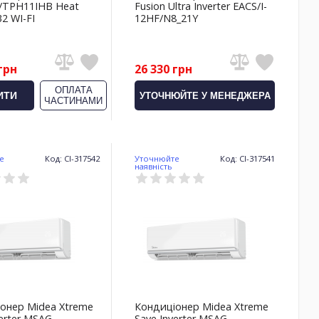
/TPH11IHB Heat
Fusion Ultra Inverter EACS/I-
2 WI-FI
12HF/N8_21Y
грн
26 330 грн
ОПЛАТА
ИТИ
УТОЧНЮЙТЕ У МЕНЕДЖЕРА
ЧАСТИНАМИ
е
Код: CI-317542
Уточнюйте
Код: CI-317541
наявність
онер Midea Xtreme
Кондиціонер Midea Xtreme
erter MSAG-
Save Inverter MSAG-