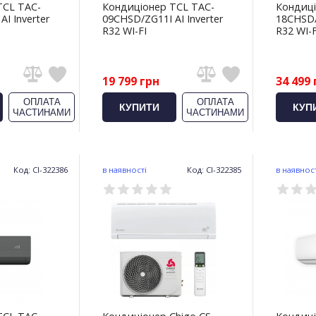
TCL TAC-
Кондиціонер TCL TAC-
Кондиці
I Inverter
09CHSD/ZG11I AI Inverter
18CHSD/Z
R32 WI-FI
R32 WI-F
19 799 грн
34 499 
ОПЛАТА
ОПЛАТА
КУПИТИ
КУП
ЧАСТИНАМИ
ЧАСТИНАМИ
Код: CI-322386
в наявності
Код: CI-322385
в наявнос