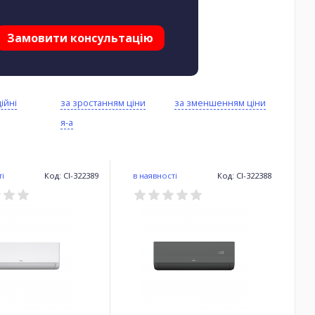
Замовити консультацію
ійні
за зростанням ціни
за зменшенням ціни
я-а
ті
Код: CI-322389
в наявності
Код: CI-322388