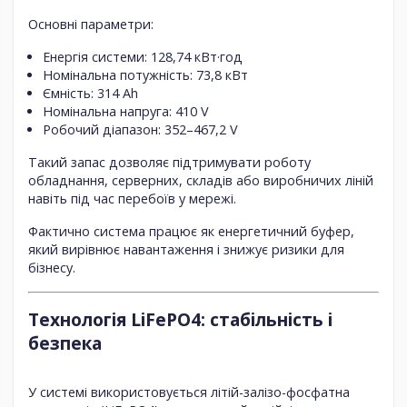
Основні параметри:
Енергія системи:
128,74 кВт·год
Номінальна потужність:
73,8 кВт
Ємність:
314 Ah
Номінальна напруга:
410 V
Робочий діапазон:
352–467,2 V
Такий запас дозволяє підтримувати роботу
обладнання, серверних, складів або виробничих ліній
навіть під час перебоїв у мережі.
Фактично система працює як
енергетичний буфер
,
який вирівнює навантаження і знижує ризики для
бізнесу.
Технологія LiFePO4: стабільність і
безпека
У системі використовується
літій-залізо-фосфатна