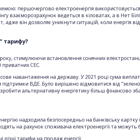
хемою: першочергово електроенергія використовується 
нгу взаєморозрахунок ведеться в кіловатах, а в Нет Білі
, адже він дозволяє уникнути ситуацій, коли енергія від
" тарифу?
9 року, стимулюючи встановлення сонячних електростанці
0 приватних СЕС.
сове навантаження на державу. У 2021 році сума випла
 підтримки ВДЕ. Було вирішено відмовитися від "зелено
 зробити альтернативну енергетику більш фінансово зб
нергію надходила безпосередньо на банківську картку в
адходять на рахунок споживача електроенергії та можуть
 різні тарифи на продаж енергії: