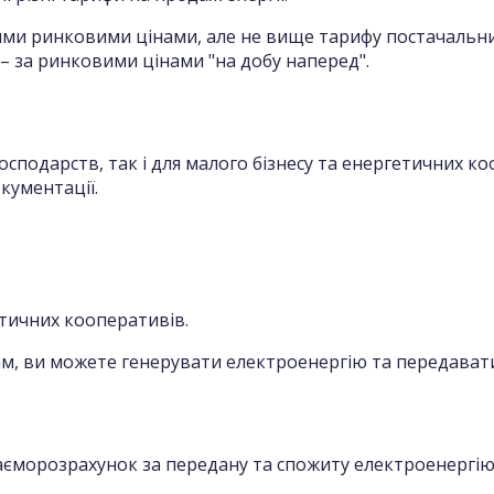
ми ринковими цінами, але не вище тарифу постачальник
– за ринковими цінами "на добу наперед".
осподарств, так і для малого бізнесу та енергетичних к
кументації.
етичних кооперативів.
м, ви можете генерувати електроенергію та передавати
аєморозрахунок за передану та спожиту електроенергію.