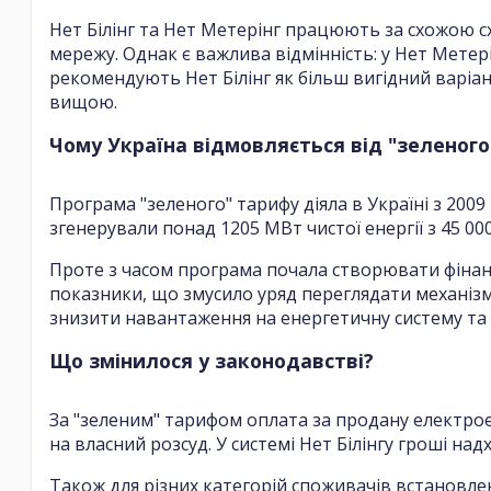
Нет Білінг та Нет Метерінг працюють за схожою с
мережу. Однак є важлива відмінність: у Нет Метері
рекомендують Нет Білінг як більш вигідний варіант
вищою.
Чому Україна відмовляється від "зеленого
Програма "зеленого" тарифу діяла в Україні з 200
згенерували понад 1205 МВт чистої енергії з 45 00
Проте з часом програма почала створювати фінан
показники, що змусило уряд переглядати механізм
знизити навантаження на енергетичну систему та
Що змінилося у законодавстві?
За "зеленим" тарифом оплата за продану електрое
на власний розсуд. У системі Нет Білінгу гроші н
Також для різних категорій споживачів встановлені