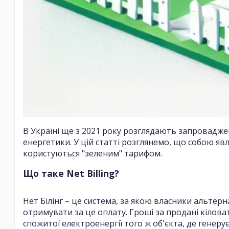
В Україні ще з 2021 року розглядають запровадже
енергетики. У цій статті розглянемо, що собою явля
користуються "зеленим" тарифом.
Що таке Net Billing?
Нет Білінг – це система, за якою власники альте
отримувати за це оплату. Гроші за продані кіло
спожитої електроенергії того ж об'єкта, де генерує