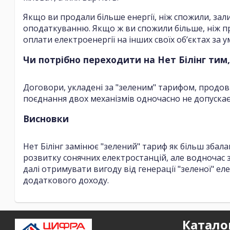
Якщо ви продали більше енергії, ніж спожили, зал
оподаткуванню. Якщо ж ви спожили більше, ніж п
оплати електроенергії на інших своїх об’єктах за
Чи потрібно переходити на Нет Білінг тим
Договори, укладені за "зеленим" тарифом, продовж
поєднання двох механізмів одночасно не допускає
Висновки
Нет Білінг замінює "зелений" тариф як більш зба
розвитку сонячних електростанцій, але водночас 
далі отримувати вигоду від генерації "зеленої" е
додаткового доходу.
Катало