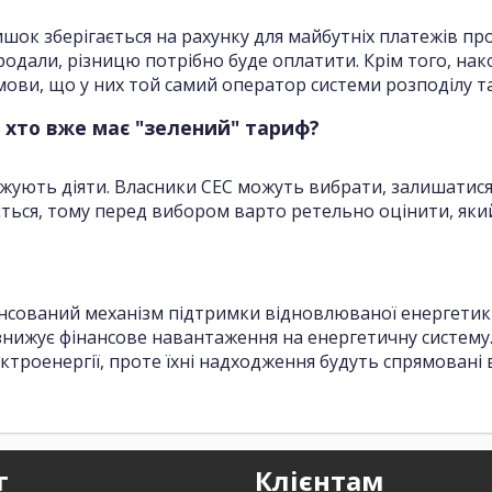
ишок зберігається на рахунку для майбутніх платежів пр
родали, різницю потрібно буде оплатити. Крім того, н
 умови, що у них той самий оператор системи розподілу т
, хто вже має "зелений" тариф?
ують діяти. Власники СЕС можуть вибрати, залишатися н
ться, тому перед вибором варто ретельно оцінити, який
лансований механізм підтримки відновлюваної енергети
знижує фінансове навантаження на енергетичну систему.
лектроенергії, проте їхні надходження будуть спрямован
г
Клієнтам