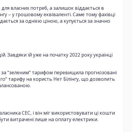
для власних потреб, а залишок віддається в
нгу – у грошовому еквіваленті. Саме тому фахівці
дається за однією ціною, а купується за значно
й. Завдяки їй уже на початку 2022 року українці
т за "зеленим" тарифом перевищила прогнозовані
го" тарифу на користь Нет Білінгу, що дозволить
алансованою.
ласника СЕС, і він міг використовувати ці кошти
 бути витрачені лише на оплату електрики.