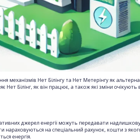
ння механізмів Нет Білінгу та Нет Метерінгу як альтерн
є Нет Білінг, як він працює, а також які зміни очікують
рнативних джерел енергії можуть передавати надлишков
вати нараховуються на спеціальний рахунок, кошти з як
ться енергія.