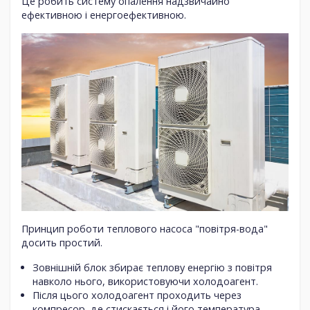
Це робить систему опалення надзвичайно
ефективною і енергоефективною.
Принцип роботи теплового насоса "повітря-вода"
досить простий.
Зовнішній блок збирає теплову енергію з повітря
навколо нього, використовуючи холодоагент.
Після цього холодоагент проходить через
компресор, де стискається і його температура