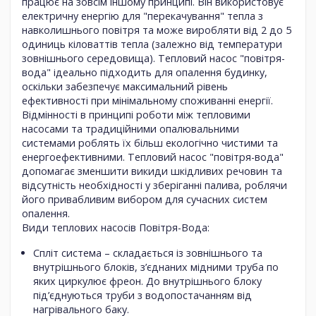
працює на зовсім іншому принципі. Він використовує
електричну енергію для "перекачування" тепла з
навколишнього повітря та може виробляти від 2 до 5
одиниць кіловаттів тепла (залежно від температури
зовнішнього середовища). Тепловий насос "повітря-
вода" ідеально підходить для опалення будинку,
оскільки забезпечує максимальний рівень
ефективності при мінімальному споживанні енергії.
Відмінності в принципі роботи між тепловими
насосами та традиційними опалювальними
системами роблять їх більш екологічно чистими та
енергоефективними. Тепловий насос "повітря-вода"
допомагає зменшити викиди шкідливих речовин та
відсутність необхідності у зберіганні палива, роблячи
його привабливим вибором для сучасних систем
опалення.
Види теплових насосів Повітря-Вода:
Спліт система – складається із зовнішнього та
внутрішнього блоків, з’єднаних мідними труба по
яких циркулює фреон. До внутрішнього блоку
під’єднуються труби з водопостачанням від
нагрівального баку.