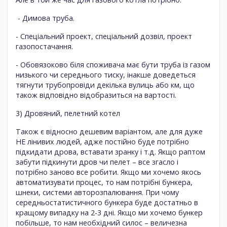
- Димова труба.
- Спеціальний проект, спеціальний дозвіл, проект
газопостачання.
- Обовязоково біля споживача має бути труба із газом
низького чи середнього тиску, інакше доведеться
тягнути трубопровіди декілька вулиць або км, що
також відповідно відобразиться на вартості.
3) Дровяний, пелетний котел
Також є відносно дешевим варіантом, але для дуже
НЕ лінивих людей, адже постійно буде потрібно
підкидати дрова, вставати зранку і т.д. Якщо раптом
забути підкинути дров чи пелет – все згасло і
потрібно заново все робити. Якщо ми хочемо якось
автоматизувати процес, то нам потрібні бункера,
шнеки, системи авторозпалювання. При чому
середньостатистичного бункера буде достатньо в
кращому випадку на 2-3 дні. Якщо ми хочемо бункер
побільше, то нам необхідний силос – величезна