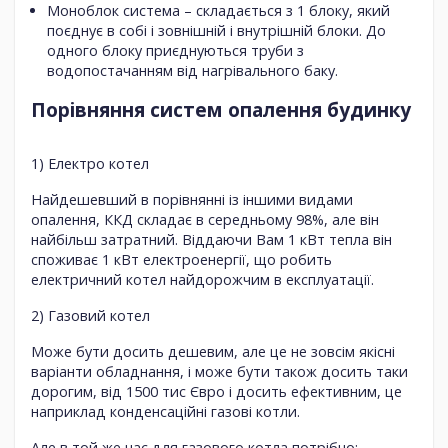
Моноблок система – складається з 1 блоку, який
поєднує в собі і зовнішній і внутрішній блоки. До
одного блоку приєднуються труби з
водопостачанням від нагрівального баку.
Порівняння систем опалення будинку
1) Електро котел
Найдешевший в порівнянні із іншими видами
опалення, ККД складає в середньому 98%, але він
найбільш затратний. Віддаючи Вам 1 кВт тепла він
споживає 1 кВт електроенергії, що робить
електричний котел найдорожчим в експлуатації.
2) Газовий котел
Може бути досить дешевим, але це не зовсім якісні
варіанти обладнання, і може бути також досить таки
дорогим, від 1500 тис Євро і досить ефективним, це
наприклад конденсаційні газові котли.
Але в той же час для газового котла потрібно: