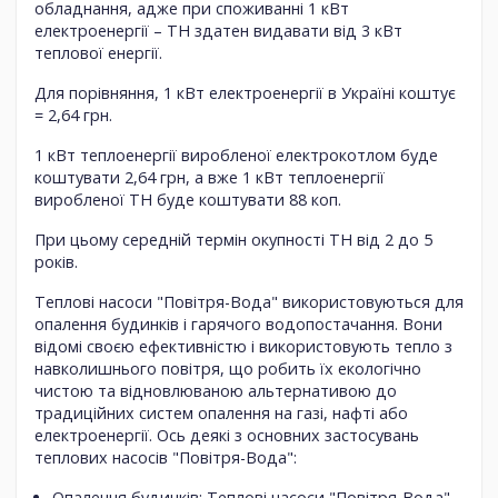
обладнання, адже при споживанні 1 кВт
електроенергії – ТН здатен видавати від 3 кВт
теплової енергії.
Для порівняння, 1 кВт електроенергії в Україні коштує
= 2,64 грн.
1 кВт теплоенергії виробленої електрокотлом буде
коштувати 2,64 грн, а вже 1 кВт теплоенергії
виробленої ТН буде коштувати 88 коп.
При цьому середній термін окупності ТН від 2 до 5
років.
Теплові насоси "Повітря-Вода" використовуються для
опалення будинків і гарячого водопостачання. Вони
відомі своєю ефективністю і використовують тепло з
навколишнього повітря, що робить їх екологічно
чистою та відновлюваною альтернативою до
традиційних систем опалення на газі, нафті або
електроенергії. Ось деякі з основних застосувань
теплових насосів "Повітря-Вода":
Опалення будинків: Теплові насоси "Повітря-Вода"