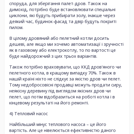
споруда, для зберігання палет-дров. Також на
димохід, потрібно буде встановлювати спеціальні
циклони, які будуть прибирати золу, інакше через
деякий час, будинок-фасад та двір будуть покриті
пилом.
В цілому дровяний або пелетний котли досить
дешеві, але якщо ми хочемо автоматизації і зручності
як в газовому або електрокотлу, то по вартості це
буде найдорожчий з цих трьох варіантів.
Також потрібно враховувати, що ККД дров'яного чи
пелетного котла, в кращому випадку 70%. Також в
нашій країні ніхто не слідкує за якістю дров чи пелет.
Тому недобросовісні продавці можуть продати сиру,
неякісну деревину під виглядом якісних дров чи
пелет, що потім відобразиться на роботі котла і в
кінцевому результаті на його ремонті.
4) Тепловий насос
Найбільший мінус теплового насоса – це його
вартість. Але це нівелюється ефективністю даного