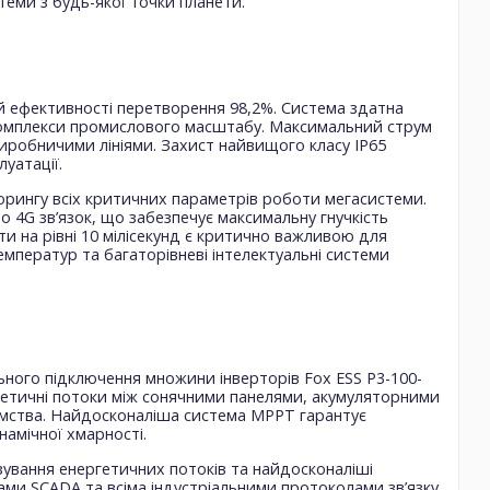
теми з будь-якої точки планети.
ій ефективності перетворення 98,2%. Система здатна
комплекси промислового масштабу. Максимальний струм
робничими лініями. Захист найвищого класу IP65
уатації.
рингу всіх критичних параметрів роботи мегасистеми.
 4G зв’язок, що забезпечує максимальну гнучкість
и на рівні 10 мілісекунд є критично важливою для
ператур та багаторівневі інтелектуальні системи
ого підключення множини інверторів Fox ESS P3-100-
гетичні потоки між сонячними панелями, акумуляторними
мства. Найдосконаліша система MPPT гарантує
намічної хмарності.
ування енергетичних потоків та найдосконаліші
мами SCADA та всіма індустріальними протоколами зв’язку