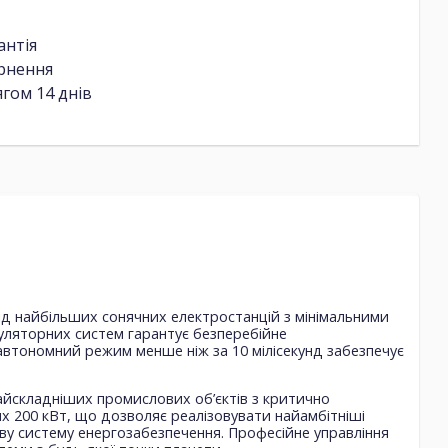
антія
ернення
гом 14 днів
ід найбільших сонячних електростанцій з мінімальними
муляторних систем гарантує безперебійне
автономний режим менше ніж за 10 мілісекунд забезпечує
йскладніших промислових об’єктів з критично
 200 кВт, що дозволяє реалізовувати найамбітніші
еву систему енергозабезпечення. Професійне управління