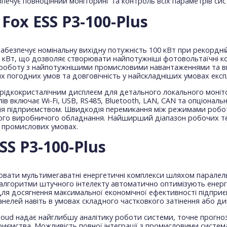
печує повноцінний моніторинг та контроль всіх параметрів сис
Fox ESS P3-100-Plus
забезпечує номінальну вихідну потужність 100 кВт при рекордн
0 кВт, що дозволяє створювати найпотужніші фотовольтаїчні 
у роботу з найпотужнішими промисловими навантаженнями та ви
х погодних умов та довговічність у найскладніших умовах експл
дкокристалічним дисплеєм для детального локального моніто
включає Wi-Fi, USB, RS485, Bluetooth, LAN, CAN та опціонально
іння підприємством. Швидкодія перемикання між режимами робот
ого виробничого обладнання. Найширший діапазон робочих тем
х промислових умовах.
S P3-100-Plus
ати мультимегаватні енергетичні комплекси шляхом паралельн
і алгоритми штучного інтелекту автоматично оптимізують енер
я досягнення максимальної економічної ефективності підприє
нелей навіть в умовах складного частковкого затінення або ди
oud надає найглибшу аналітику роботи системи, точне прогноз
приємства. Можливість повної інтеграції з промисловими систе