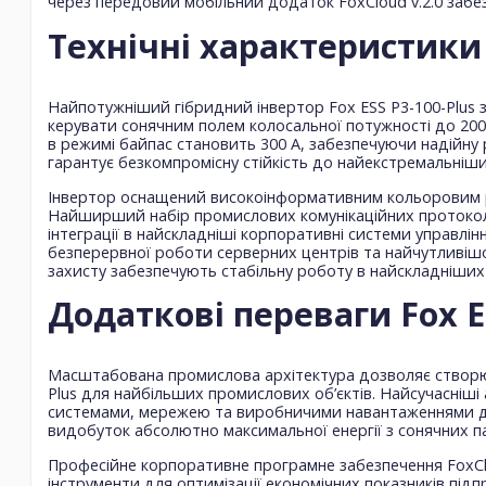
через передовий мобільний додаток FoxCloud v.2.0 забез
Технічні характеристики 
Найпотужніший гібридний інвертор Fox ESS P3-100-Plus 
керувати сонячним полем колосальної потужності до 20
в режимі байпас становить 300 А, забезпечуючи надійн
гарантує безкомпромісну стійкість до найекстремальніши
Інвертор оснащений високоінформативним кольоровим рі
Найширший набір промислових комунікаційних протоколів 
інтеграції в найскладніші корпоративні системи управл
безперервної роботи серверних центрів та найчутливіш
захисту забезпечують стабільну роботу в найскладніши
Додаткові переваги Fox ES
Масштабована промислова архітектура дозволяє створюв
Plus для найбільших промислових об’єктів. Найсучасніш
системами, мережею та виробничими навантаженнями дл
видобуток абсолютно максимальної енергії з сонячних па
Професійне корпоративне програмне забезпечення FoxCl
інструменти для оптимізації економічних показників під