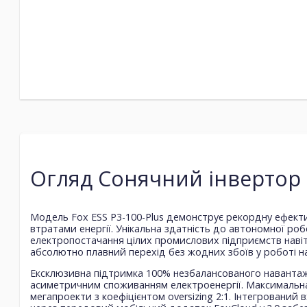
Огляд Сонячний інвертор F
Модель Fox ESS P3-100-Plus демонструє рекордну ефекти
втратами енергії. Унікальна здатність до автономної ро
електропостачання цілих промислових підприємств навіт
абсолютно плавний перехід без жодних збоїв у роботі 
Ексклюзивна підтримка 100% незбалансованого навантаж
асиметричним споживанням електроенергії. Максимальна
мегапроекти з коефіцієнтом oversizing 2:1. Інтегровани