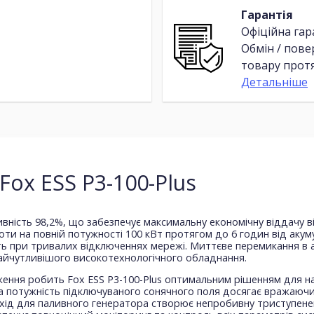
Гарантія
Офіційна гар
Обмін / пов
товару протя
Детальніше
ox ESS P3-100-Plus
вність 98,2%, що забезпечує максимальну економічну віддачу в
боти на повній потужності 100 кВт протягом до 6 годин від аку
ь при тривалих відключеннях мережі. Миттєве перемикання в 
найчутливішого високотехнологічного обладнання.
ення робить Fox ESS P3-100-Plus оптимальним рішенням для на
 потужність підключуваного сонячного поля досягає вражаючих
й вхід для паливного генератора створює непробивну триступен