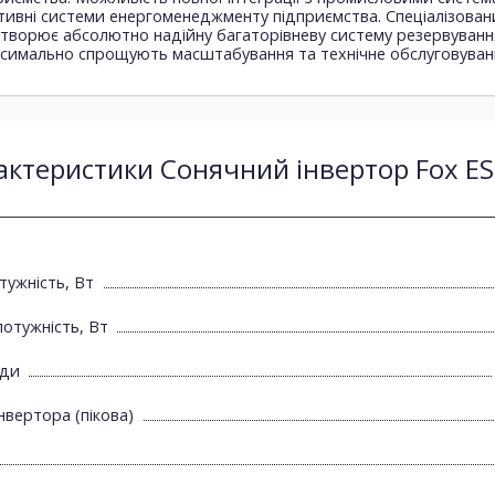
тивні системи енергоменеджменту підприємства. Спеціалізован
створює абсолютно надійну багаторівневу систему резервуванн
аксимально спрощують масштабування та технічне обслуговуван
актеристики Сонячний інвертор Fox ES
тужність, Вт
отужність, Вт
їди
нвертора (пікова)