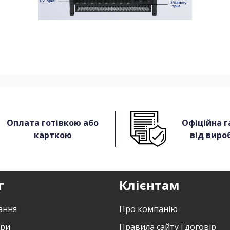
Оплата готівкою або
Офіційна г
карткою
від виро
г
Клієнтам
ання
Про компанію
ори
Правила сайту і договір