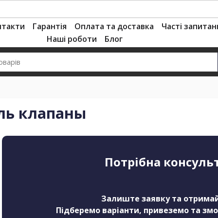
нтакти
Гарантія
Оплата та доставка
Часті запитан
Наші роботи
Блог
ль клапаны
Потрібна консуль
Залиште заявку та отримай
Підберемо варіанти, привеземо та зм