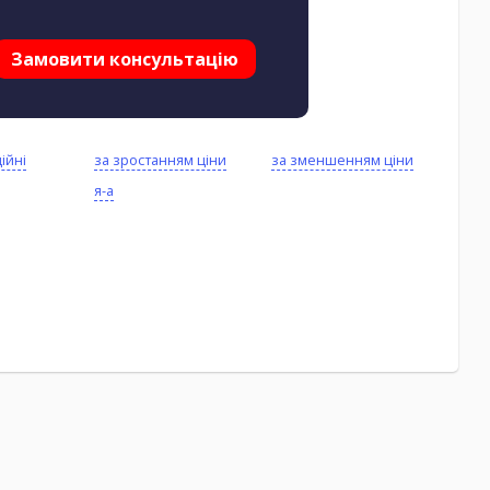
Замовити консультацію
ійні
за зростанням ціни
за зменшенням ціни
я-а