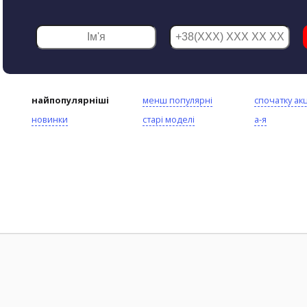
найпопулярніші
менш популярні
спочатку акц
новинки
старі моделі
а-я