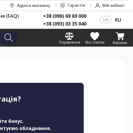
Гарантія
Адреса магазину
Мій кабінет
ня (FAQ)
+38 (096) 69 69 000
RU
UA
+38 (093) 03 35 040
Порівняння
Мої списки
Корзина
тація?
те бонус.
онтуємо обладнання.