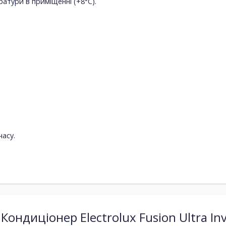
атури в приміщенні (+8°С).
асу.
Кондиціонер Electrolux Fusion Ultra In