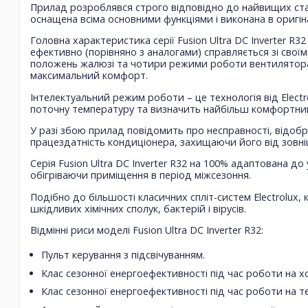
Прилад розроблявся строго відповідно до найвищих стан
оснащена всіма основними функціями і виконана в оригі
Головна характеристика серії Fusion Ultra DC Inverter R
ефективно (порівняно з аналогами) справляється зі свої
положень жалюзі та чотири режими роботи вентилятора
максимальний комфорт.
Інтелектуальний режим роботи – це технологія від Elect
поточну температуру та визначить найбільш комфортни
У разі збою прилад повідомить про несправності, відобр
працездатність кондиціонера, захищаючи його від зовніш
Серія Fusion Ultra DC Inverter R32 на 100% адаптована д
обігріваючи приміщення в період міжсезоння.
Подібно до більшості класичних спліт-систем Electrolux
шкідливих хімічних сполук, бактерій і вірусів.
Відмінні риси моделі Fusion Ultra DC Inverter R32:
Пульт керування з підсвічуванням.
Клас сезонної енергоефективності під час роботи на х
Клас сезонної енергоефективності під час роботи на те