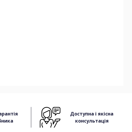
арантія
Доступна і якісна
бника
консультація