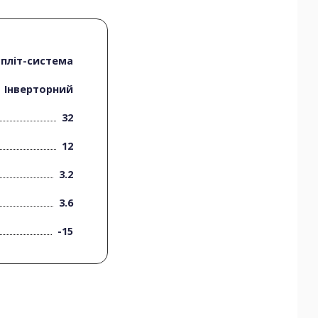
спліт-система
Інверторний
32
12
3.2
3.6
-15