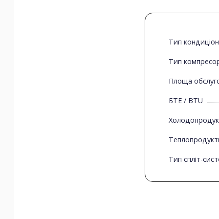
Тип кондиціо
Тип компресо
Площа обслуго
БТЕ / BTU
Холодопродукт
Теплопродукти
Тип спліт-сис