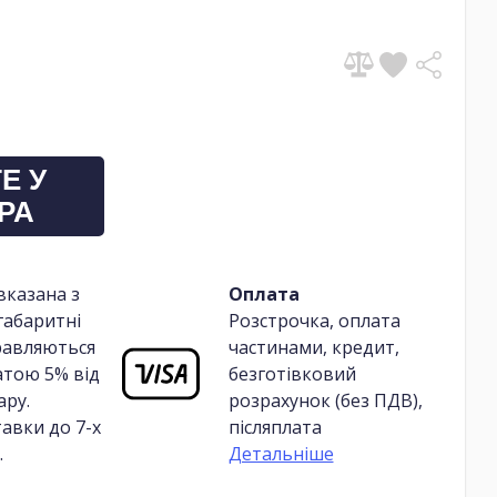
Е У
РА
вказана з
Оплата
габаритні
Розстрочка, оплата
равляються
частинами, кредит,
атою 5% від
безготівковий
ару.
розрахунок (без ПДВ),
авки до 7-х
післяплата
.
Детальніше