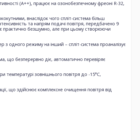
тивності (А++), працює на озонобезпечному фреоні R-32,
рококутними, внаслідок чого спліт-система більш
нтенсивність та напрям подачі повітря, передбачено 9
ює практично безшумно, але при цьому створюючи
ер з одного режиму на інший – спліт-система проаналізує
ема, що безперервно діє, автоматично перевіряє
при температурі зовнішнього повітря до -15°С,
ції, що здійснює комплексне очищення повітря від