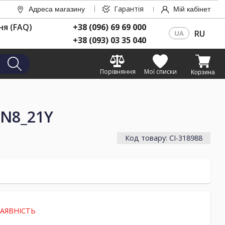
Гарантія
Адреса магазину
Мій кабінет
ня (FAQ)
+38 (096) 69 69 000
RU
UA
+38 (093) 03 35 040
Порівняння
Мої списки
Корзина
/N8_21Y
Код товару: CI-318988
АЯВНІСТЬ