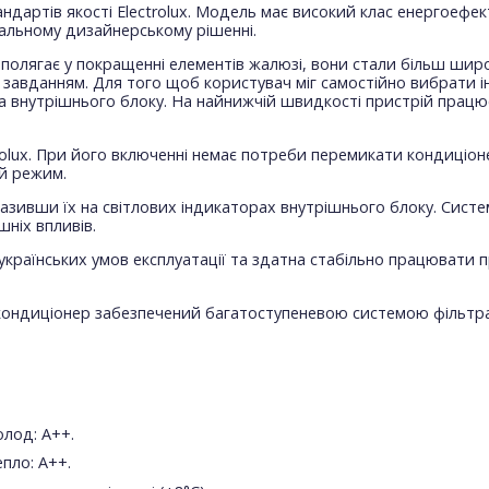
дартів якості Electrolux. Модель має високий клас енергоефек
нальному дизайнерському рішенні.
32 полягає у покращенні елементів жалюзі, вони стали більш ши
м завданням. Для того щоб користувач міг самостійно вибрати і
 внутрішнього блоку. На найнижчій швидкості пристрій прац
rolux. При його включенні немає потреби перемикати кондиціон
й режим.
азивши їх на світлових індикаторах внутрішнього блоку. Сист
ніх впливів.
о українських умов експлуатації та здатна стабільно працювати 
, кондиціонер забезпечений багатоступеневою системою фільтра
олод: А++.
пло: А++.