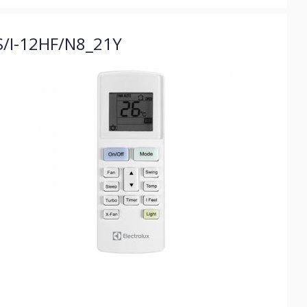
CS/I-12HF/N8_21Y