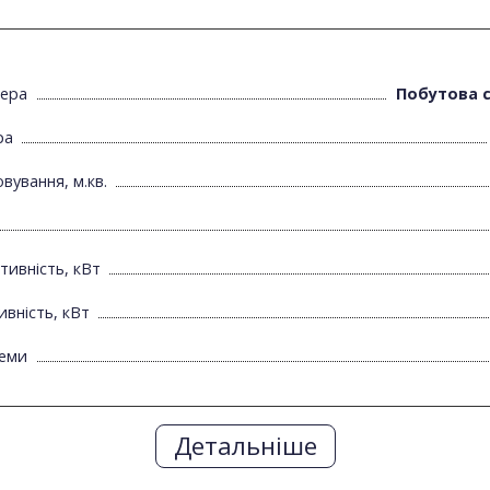
нера
Побутова 
ра
вування, м.кв.
ивність, кВт
вність, кВт
теми
Детальніше