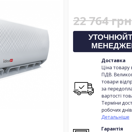
22 764 грн
УТОЧНЮЙТ
МЕНЕДЖЕ
Доставка
Ціна товару 
ПДВ. Велико
товари відп
за передопл
вартості тов
Терміни дост
робочих днів
Детальніше
Гарантія