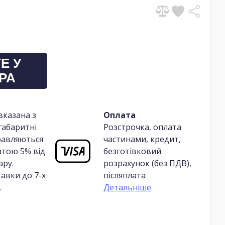
Е У
РА
вказана з
Оплата
габаритні
Розстрочка, оплата
равляються
частинами, кредит,
атою 5% від
безготівковий
ару.
розрахунок (без ПДВ),
авки до 7-х
післяплата
.
Детальніше