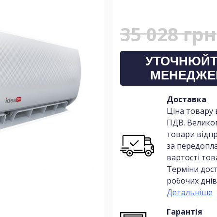
35 028 грн
УТОЧНЮЙТ
МЕНЕДЖЕ
Доставка
Ціна товару 
ПДВ. Велико
товари відп
за передопл
вартості тов
Терміни дост
робочих днів
Детальніше
Гарантія