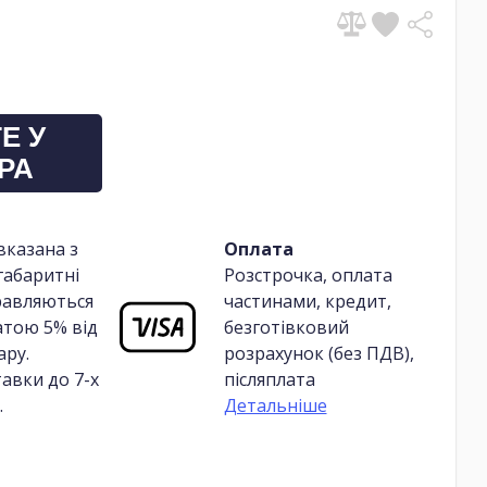
Е У
РА
вказана з
Оплата
габаритні
Розстрочка, оплата
равляються
частинами, кредит,
атою 5% від
безготівковий
ару.
розрахунок (без ПДВ),
авки до 7-х
післяплата
.
Детальніше