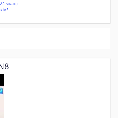
24 місяці
ків*
FN8