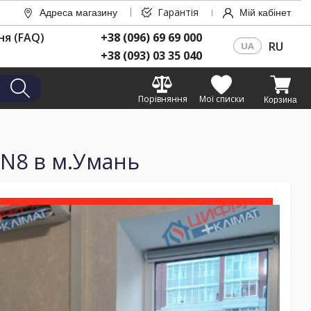
Гарантія
Адреса магазину
Мій кабінет
ня (FAQ)
+38 (096) 69 69 000
RU
UA
+38 (093) 03 35 040
Порівняння
Мої списки
Корзина
XN8 в м.Умань