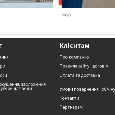
після
г
Клієнтам
ання
Про компанію
ори
Правила сайту і договір
соси
Оплата та доставка
осушення, зволоження
кулери для води
Умови повернення і обмін
Контакти
Партнерам