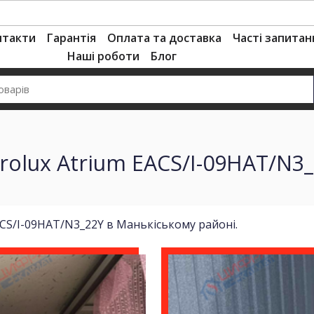
нтакти
Гарантія
Оплата та доставка
Часті запитан
Наші роботи
Блог
rolux Atrium EACS/I-09HAT/N3
ACS/I-09HAT/N3_22Y в Манькіському районі.