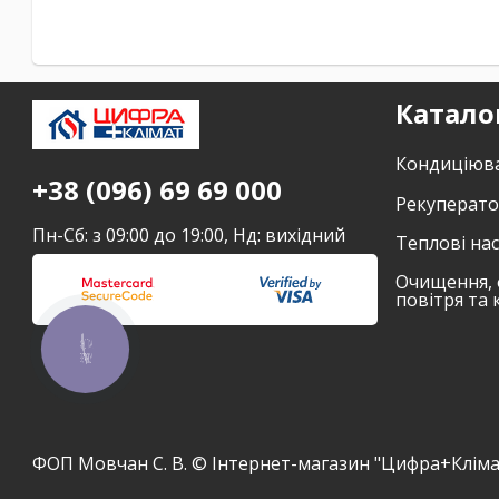
Катало
Кондиціюв
+38 (096) 69 69 000
Рекуперат
Пн-Сб: з 09:00 до 19:00, Нд: вихідний
Теплові на
Очищення, 
повітря та 
КНОПКА
ЗВ'ЯЗКУ
ФОП Мовчан С. В. © Інтернет-магазин "Цифра+Кліма