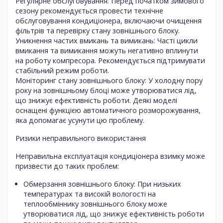
Регулярне обслуговування
: Перед початком зимового
сезону рекомендується провести технічне
обслуговування кондиціонера, включаючи очищення
фільтрів та перевірку стану зовнішнього блоку.
Уникнення частих вмикань та вимикань
: Часті цикли
вмикання та вимикання можуть негативно вплинути
на роботу компресора. Рекомендується підтримувати
стабільний режим роботи.
Моніторинг стану зовнішнього блоку
: У холодну пору
року на зовнішньому блоці може утворюватися лід,
що знижує ефективність роботи. Деякі моделі
оснащені функцією автоматичного розморожування,
яка допомагає усунути цю проблему.
Ризики неправильного використання
Неправильна експлуатація кондиціонера взимку може
призвести до таких проблем:
Обмерзання зовнішнього блоку
: При низьких
температурах та високій вологості на
теплообміннику зовнішнього блоку може
утворюватися лід, що знижує ефективність роботи