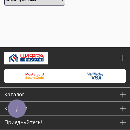
Каталог
Клієнтам
КНОПКА
ЗВ'ЯЗКУ
Приєднуйтесь!