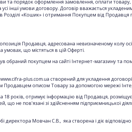
ви та порядок оформлення замовлення, оплати товару, 
а усі інші умови договору. Договір вважається укладен
в Розділі «Кошик» і отримання Покупцем від Продавця
а пропозиція Продавця, адресована невизначеному колу ос
а умовах, що містяться в цій Оферті.
ий був обраний покупцем на сайті Інтернет-магазину та 
 www.cifra-plus.com.ua створений для укладення договорі
им Продавцем описом Товару за допомогою мережі Інте
ягла 18 років, отримує інформацію від Продавця, розміщ
ей, що не пов'язані зі здійсненням підприємницької діял
бі директора Мовчан С.В., яка створена і діє відповідн