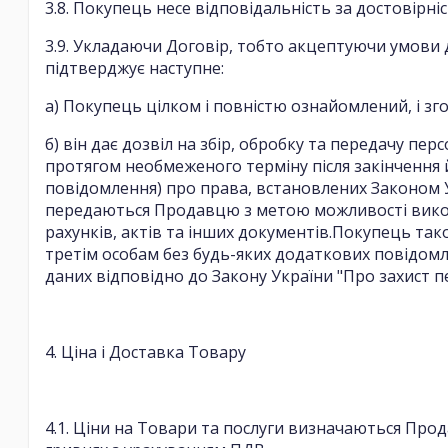
3.8. Покупець несе відповідальність за достовірн
3.9. Укладаючи Договір, тобто акцептуючи умови
підтверджує наступне:
а) Покупець цілком і повністю ознайомлений, і зго
б) він дає дозвіл на збір, обробку та передачу пе
протягом необмеженого терміну після закінчення 
повідомлення) про права, встановлених Законом Ук
передаються Продавцю з метою можливості викон
рахунків, актів та інших документів.Покупець та
третім особам без будь-яких додаткових повідомл
даних відповідно до Закону України "Про захист п
4. Ціна і Доставка Товару
4.1. Ціни на Товари та послуги визначаються Прода