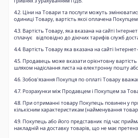
гривнях з урахуванням ПДВ.
4.2. Ціни на Товари та послуги можуть змінюват
одиниці Товару, вартість якої оплачена Покупцем
4.3. Вартість Товару, яка вказана на сайті Інтер
сплачує відповідно до діючих тарифів служб доста
4.4. Вартість Товару яка вказана на сайті Інтерне
4.5. Продавець може вказати орієнтовну вартість
шляхом надіслання листа на електронну пошту аб
4.6. Зобов'язання Покупця по оплаті Товару вва
4.7. Розрахунки між Продавцем і Покупцем за Това
4.8. При отриманні товару Покупець повинен у пр
кількісним характеристикам (найменування товару,
4.9. Покупець або його представник під час прийм
накладній на доставку товарів, що не має претенз