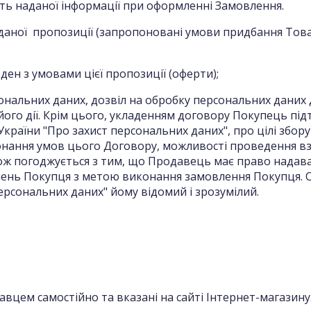
ість наданої інформації при оформленні Замовлення.
 даної пропозиції (запропоновані умови придбання То
ден з умовами цієї пропозиції (оферти);
рсональних даних, дозвіл на обробку персональних даних 
його дії. Крім цього, укладенням договору Покупець пі
раїни "Про захист персональних даних", про цілі збору 
ання умов цього Договору, можливості проведення вз
кож погоджується з тим, що Продавець має право надава
ень Покупця з метою виконання замовлення Покупця. Об
ерсональних даних" йому відомий і зрозумілий.
вцем самостійно та вказані на сайті Інтернет-магазину. 