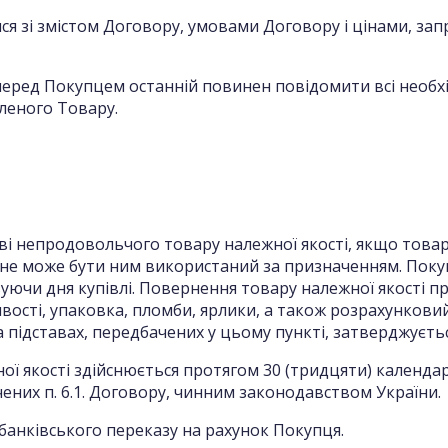
ся зі змістом Договору, умовами Договору і цінами, з
 перед Покупцем останній повинен повідомити всі необхі
вленого Товару.
ві непродовольчого товару належної якості, якщо това
 не може бути ним використаний за призначенням. Пок
вуючи дня купівлі. Повернення товару належної якості п
вості, упаковка, пломби, ярлики, а також розрахунков
підставах, передбачених у цьому пункті, затверджуєтьс
ної якості здійснюється протягом 30 (тридцяти) календ
них п. 6.1. Договору, чинним законодавством України.
банківського переказу на рахунок Покупця.