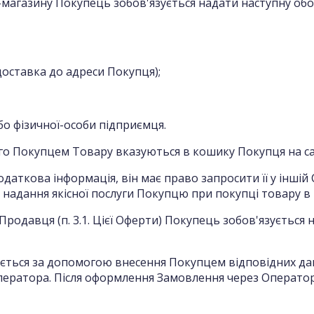
т-магазину Покупець зобов'язується надати наступну о
 доставка до адреси Покупця);
бо фізичної-особи підприємця.
ного Покупцем Товару вказуються в кошику Покупця на са
одаткова інформація, він має право запросити її у іншій 
надання якісної послуги Покупцю при покупці товару в 
одавця (п. 3.1. Цієї Оферти) Покупець зобов'язується над
юється за допомогою внесення Покупцем відповідних дан
ератора. Після оформлення Замовлення через Оператора