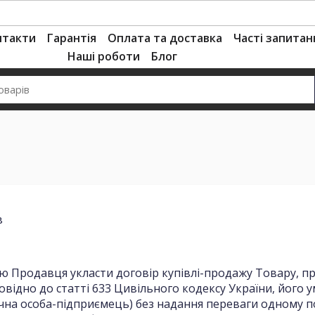
нтакти
Гарантія
Оплата та доставка
Часті запитан
Наші роботи
Блог
в
 Продавця укласти договір купівлі-продажу Товару, пред
дповідно до статті 633 Цивільного кодексу України, його
фізична особа-підприємець) без надання переваги одном