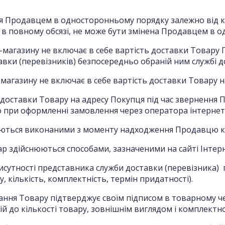
ися Продавцем в односторонньому порядку залежно від 
 в повному обсязі, не може бути змінена Продавцем в 
нет-магазину не включає в себе вартість доставки Товар
вки (перевізників) безпосередньо обраній ним службі до
т-магазину не включає в себе вартість доставки Товару 
 доставки Товару на адресу Покупця під час звернення 
о при оформленні замовлення через оператора інтернет
жаються виконаними з моменту надходження Продавцю ко
р здійснюються способами, зазначеними на сайті Інтерне
исутності представника служби доставки (перевізника) п
 кількість, комплектність, термін придатності).
ання Товару підтверджує своїм підписом в товарному че
ій до кількості товару, зовнішнім виглядом і комплектно