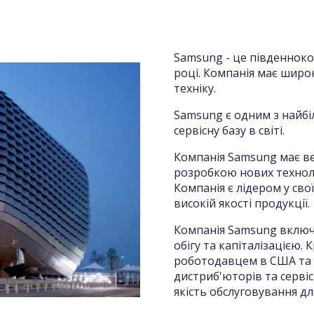
Samsung - це південноко
році. Компанія має широ
техніку.
Samsung є одним з найбі
сервісну базу в світі.
Компанія Samsung має ве
розробкою нових техноло
Компанія є лідером у сво
високій якості продукції.
Компанія Samsung включе
обігу та капіталізацією.
роботодавцем в США та д
дистриб'юторів та серві
якість обслуговування для