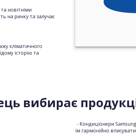
 та новітніми
ть на ринку та залучає
ажу кліматичного
ідому історію та
ець вибирає продукц
- Кондиціонери Samsung
їм гармонійно вписуватис