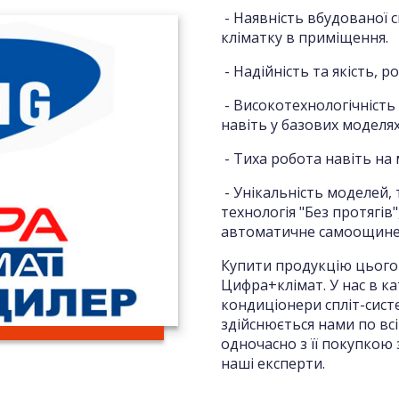
- Наявність вбудованої 
кліматку в приміщення.
- Надійність та якість, р
- Високотехнологічність
навіть у базових моделя
- Тиха робота навіть на
- Унікальність моделей,
технологія "Без протягів
автоматичне самоощине
Купити продукцію цього 
Цифра+клімат. У нас в к
кондиціонери спліт-сист
здійснюється нами по всі
одночасно з її покупкою
наші експерти.