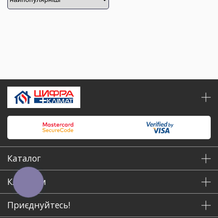
Каталог
Клієнтам
КНОПКА
ЗВ'ЯЗКУ
Приєднуйтесь!