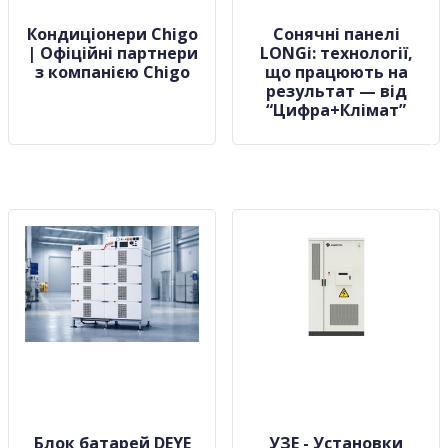
Кондиціонери Chigo
Сонячні панелі
| Офіційні партнери
LONGi: технології,
з компанією Chigo
що працюють на
результат — від
“Цифра+Клімат”
Блок батарей DEYE
УЗЕ - Установки