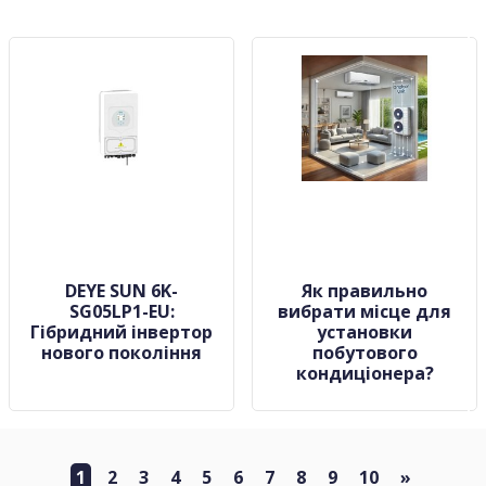
DEYE SUN 6K-
Як правильно
SG05LP1-EU:
вибрати місце для
Гібридний інвертор
установки
нового покоління
побутового
кондиціонера?
1
2
3
4
5
6
7
8
9
10
»