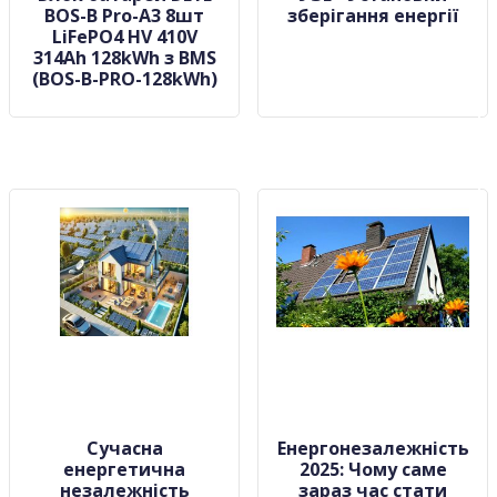
BOS-B Pro-A3 8шт
зберігання енергії
LiFePO4 HV 410V
314Ah 128kWh з BMS
(BOS-B-PRO-128kWh)
Сучасна
Енергонезалежність
енергетична
2025: Чому саме
незалежність
зараз час стати