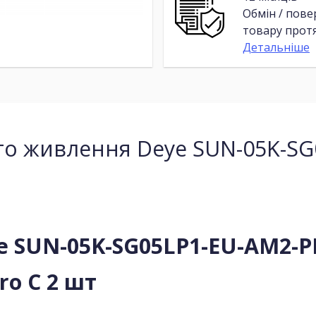
Обмін / пов
товару протя
Детальніше
о живлення Deye SUN-05K-SG
ye SUN-05K-SG05LP1-EU-AM2-
ro C 2 шт