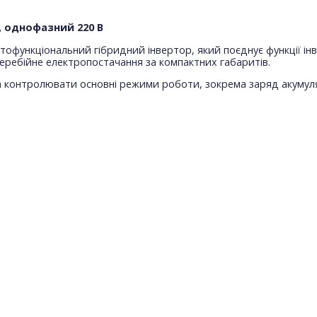
V, однофазний 220 В
тофункціональний гібридний інвертор, який поєднує функції ін
перебійне електропостачання за компактних габаритів.
контролювати основні режими роботи, зокрема заряд акумулято