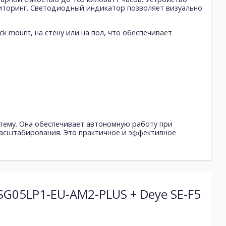
иторинг. Светодиодный индикатор позволяет визуально
k mount, на стену или на пол, что обеспечивает
стему. Она обеспечивает автономную работу при
масштабирования. Это практичное и эффективное
SG05LP1-EU-AM2-PLUS + Deye SE-F5