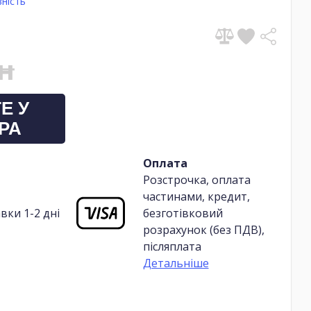
ність
рн
Е У
РА
Оплата
Розстрочка, оплата
частинами, кредит,
вки 1-2 дні
безготівковий
розрахунок (без ПДВ),
післяплата
Детальніше