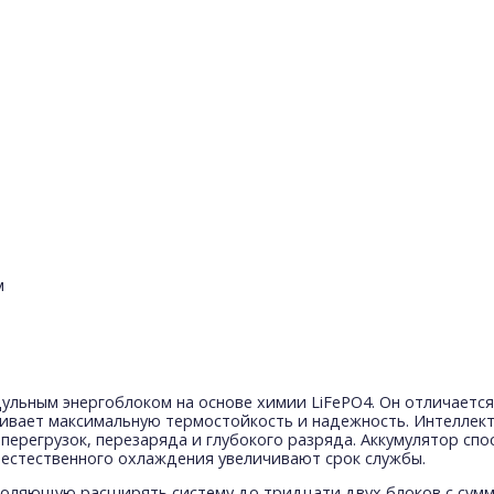
м
одульным энергоблоком на основе химии LiFePO4. Он отличает
чивает максимальную термостойкость и надежность. Интеллек
 перегрузок, перезаряда и глубокого разряда. Аккумулятор сп
а естественного охлаждения увеличивают срок службы.
зволяющую расширять систему до тридцати двух блоков с сумм