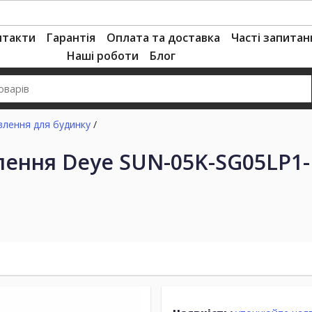
нтакти
Гарантія
Оплата та доставка
Часті запитан
Наші роботи
Блог
влення для будинку
/
ення Deye SUN-05K-SG05LP1-E