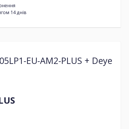
ернення
гом 14 днів
05LP1-EU-AM2-PLUS + Deye
PLUS