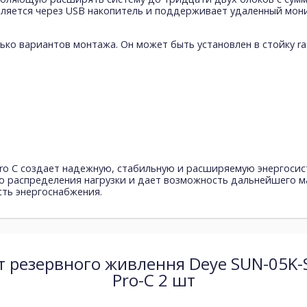
ляется через USB накопитель и поддерживает удаленный мон
ко вариантов монтажа. Он может быть установлен в стойку rac
Pro C создает надежную, стабильную и расширяемую энергоси
го распределения нагрузки и дает возможность дальнейшего 
сть энергоснабжения.
т резервного живлення Deye SUN-05K-
Pro-С 2 шт