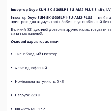
Інвертор Deye SUN-5K-SG05LP1-EU-AM2-PLUS 5 кВт, L
Інвертор
Deye SUN-5K-SG05LP1-EU-AM2-PLUS
— це бага
пристрою для акумуляторів. Забезпечує стабільне й без
Великий ЖК-дисплей дозволяє зручно налаштовувати та 
сонячних панелей.
Основні характеристики
Тип: гібридний інвертор
Фаза: однофазний
Номінальна потужність: 5 кВт
Напруга: 220 В
Кількість MPPT: 2