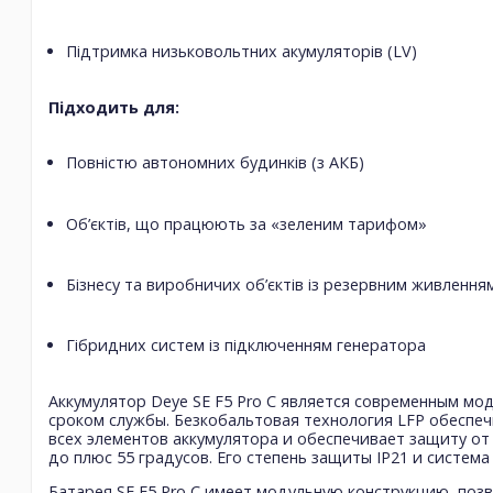
Підтримка низьковольтних акумуляторів (LV)
Підходить для:
Повністю автономних будинків (з АКБ)
Об’єктів, що працюють за «зеленим тарифом»
Бізнесу та виробничих об’єктів із резервним живлення
Гібридних систем із підключенням генератора
Аккумулятор Deye SE F5 Pro C является современным м
сроком службы. Безкобальтовая технология LFP обеспе
всех элементов аккумулятора и обеспечивает защиту от
до плюс 55 градусов. Его степень защиты IP21 и систем
Батарея SE F5 Pro C имеет модульную конструкцию, по