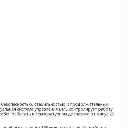
ся безопасностью, стабильностью и продолжительным
туальная система управления BMS контролирует работу
особен работать в температурном диапазоне от минус 20
арной емкостью до 163 киловатт часов. Устройство