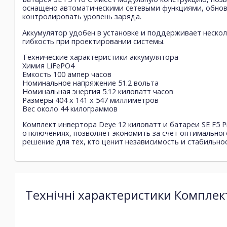
оснащено автоматическими сетевыми функциями, обнов
контролировать уровень заряда.
Аккумулятор удобен в установке и поддерживает несколь
гибкость при проектировании системы.
Технические характеристики аккумулятора
Химия LiFePO4
Емкость 100 ампер часов
Номинальное напряжение 51.2 вольта
Номинальная энергия 5.12 киловатт часов
Размеры 404 x 141 x 547 миллиметров
Вес около 44 килограммов
Комплект инвертора Deye 12 киловатт и батареи SE F5 
отключениях, позволяет экономить за счет оптимально
решение для тех, кто ценит независимость и стабильно
Технічні характеристики Комплек