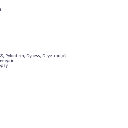
E
S, Pylontech, Dyness, Deye тощо)
енергії
орту