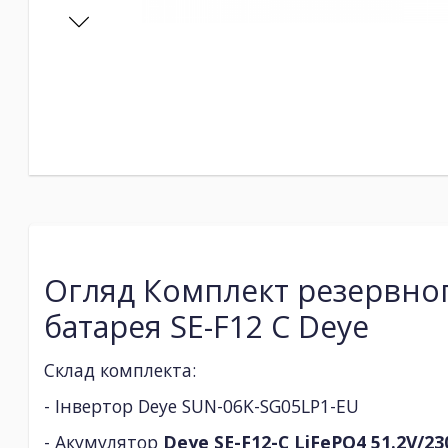
Огляд Комплект резервно
батарея SE-F12 C Deye
Cклад комплекта:
- Інвертор Deye SUN-06K-SG05LP1-EU
- Акумулятор
Deye SE-F12-C LiFePO4 51.2V/2