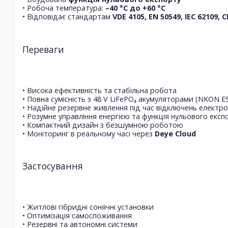
• Робоча температура:
–40 °C до +60 °C
• Відповідає стандартам
VDE 4105, EN 50549, IEC 62109, C
Переваги
• Висока ефективність та стабільна робота
• Повна сумісність з 48 V LiFePO₄ акумуляторами (NKON ES
• Надійне резервне живлення під час відключень електро
• Розумне управління енергією та функція нульового експ
• Компактний дизайн з безшумною роботою
• Моніторинг в реальному часі через
Deye Cloud
Застосування
• Житлові гібридні сонячні установки
• Оптимізація самоспоживання
• Резервні та автономні системи