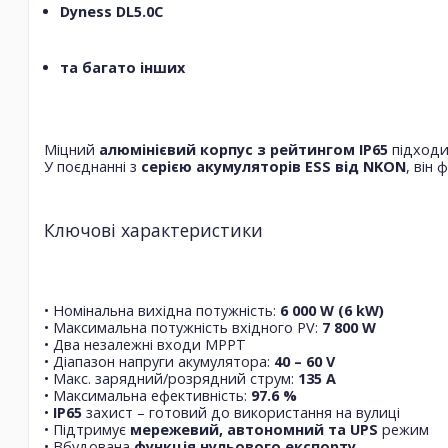
Dyness DL5.0C
та багато інших
Міцний
алюмінієвий корпус з рейтингом IP65
підходи
У поєднанні з
серією акумуляторів ESS від NKON
, він
Ключові характеристики
• Номінальна вихідна потужність:
6 000 W (6 kW)
• Максимальна потужність вхідного PV:
7 800 W
• Два незалежні входи MPPT
• Діапазон напруги акумулятора:
40 – 60 V
• Макс. зарядний/розрядний струм:
135 A
• Максимальна ефективність:
97.6 %
•
IP65
захист – готовий до використання на вулиці
• Підтримує
мережевий, автономний та UPS
режим
• Вбудована
функція нульового експорту