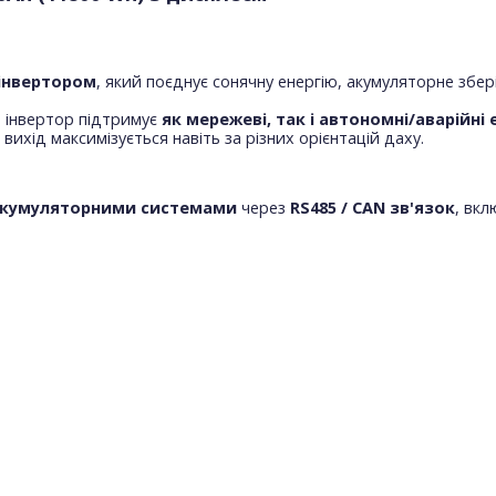
інвертором
, який поєднує сонячну енергію, акумуляторне збер
й інвертор підтримує
як мережеві, так і автономні/аварійні
 вихід максимізується навіть за різних орієнтацій даху.
 акумуляторними системами
через
RS485 / CAN зв'язок
, вк