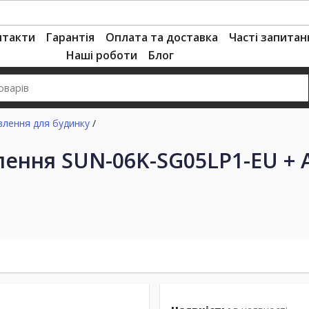
нтакти
Гарантія
Оплата та доставка
Часті запитан
Наші роботи
Блог
влення для будинку
/
ення SUN-06K-SG05LP1-EU + А