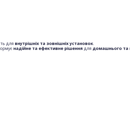
ть для
внутрішніх та зовнішніх установок
.
 формує
надійне та ефективне рішення
для
домашнього та м