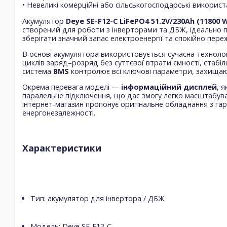
• Невеликі комерційні або сільськогосподарські викорис
Акумулятор
Deye SE-F12-C LiFePO4 51.2V/230Ah (11800
створений для роботи з інверторами та ДБЖ, ідеально п
зберігати значний запас електроенергії та спокійно пере
В основі акумулятора використовується сучасна техноло
циклів заряд–розряд без суттєвої втрати ємності, стабі
система
BMS
контролює всі ключові параметри, захищаю
Окрема перевага моделі —
інформаційний дисплей
, 
паралельне підключення, що дає змогу легко масштабува
інтернет-магазин пропонує оригінальне обладнання з г
енергонезалежності.
Характеристики
Тип: акумулятор для інвертора / ДБЖ
Модель: Deye SE-F12-C