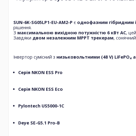
SUN-6K-SG05LP1-EU-AM2-P
є
однофазним гібридним 
рішення.
З
максимальною вихідною потужністю 6 кВт AC
, це
Завдяки
двом незалежним MPPT трекерам
, сонячний
Інвертор сумісний з
низьковольтними (48 V) LiFePO₄
Серія NKON ESS Pro
Серія NKON ESS Eco
Pylontech US5000-1C
Deye SE-G5.1 Pro-B