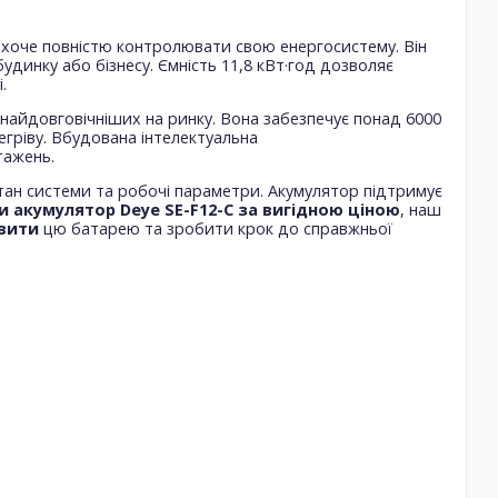
 хоче повністю контролювати свою енергосистему. Він
динку або бізнесу. Ємність 11,8 кВт·год дозволяє
.
найдовговічніших на ринку. Вона забезпечує понад 6000
егріву. Вбудована інтелектуальна
тажень.
 стан системи та робочі параметри. Акумулятор підтримує
и акумулятор Deye SE-F12-C за вигідною ціною
, наш
вити
цю батарею та зробити крок до справжньої