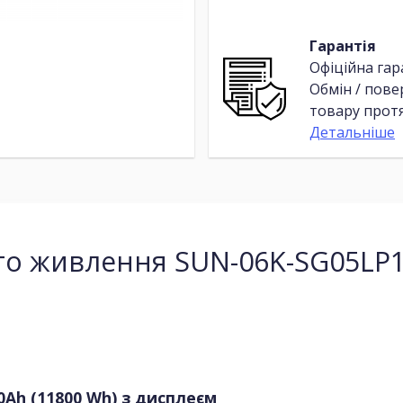
Гарантія
Офіційна гар
Обмін / пов
товару протя
Детальніше
го живлення SUN-06K-SG05LP1
30Ah (11800 Wh) з дисплеєм