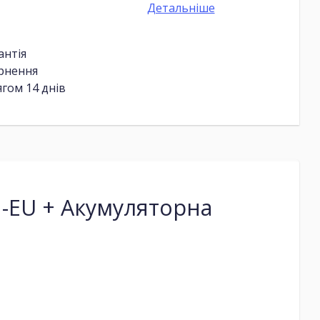
Детальніше
антія
ернення
гом 14 днів
-EU + Акумуляторна