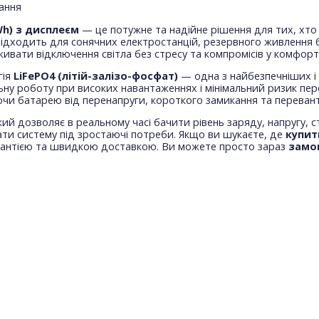
тання
 Wh) з дисплеєм
— це потужне та надійне рішення для тих, хто
ідходить для сонячних електростанцій, резервного живлення бу
живати відключення світла без стресу та компромісів у комфорті
гія
LiFePO4 (літій-залізо-фосфат)
— одна з найбезпечніших і 
льну роботу при високих навантаженнях і мінімальний ризик пер
чи батарею від перенапруги, короткого замикання та переван
який дозволяє в реальному часі бачити рівень заряду, напругу,
ти систему під зростаючі потреби. Якщо ви шукаєте, де
купит
арантією та швидкою доставкою. Ви можете просто зараз
замо