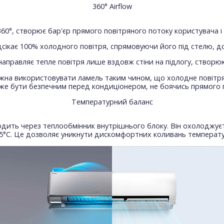
360° Airflow
360°, створює бар'єр прямого повітряного потоку користувача і
дсікає 100% холодного повітря, спрямовуючи його під стелю, 
 направляє тепле повітря лише вздовж стіни на підлогу, створ
на використовувати ламель таким чином, що холодне повітря 
же бути безпечним перед кондиціонером, не боячись прямого п
Температурний баланс
дить через теплообмінник внутрішнього блоку. Він охолоджуєт
,5°С. Це дозволяє уникнути дискомфортних коливань температу