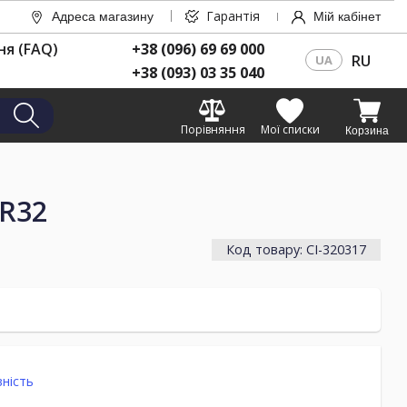
Гарантія
Адреса магазину
Мій кабінет
ня (FAQ)
+38 (096) 69 69 000
RU
UA
+38 (093) 03 35 040
Порівняння
Мої списки
Корзина
 R32
Код товару: CI-320317
ність