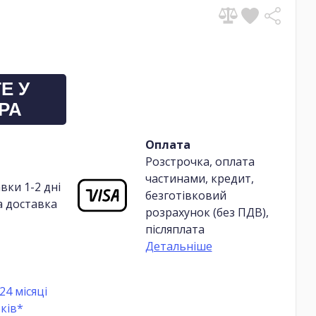
Е У
РА
Оплата
Розстрочка, оплата
частинами, кредит,
вки 1-2 дні
безготівковий
 доставка
розрахунок (без ПДВ),
післяплата
Детальніше
24 місяці
ків*