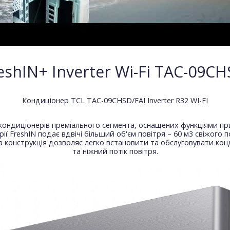
shIN+ Inverter Wi-Fi TAC-09CH
Кондиціонер TCL TAC-09CHSD/FAI Inverter R32 WI-FI
х кондиціонерів преміального сегмента, оснащених функціями при
ії FreshIN подає вдвічі більший об'єм повітря – 60 м3 свіжого 
ьна конструкція дозволяє легко встановити та обслуговувати кон
та ніжний потік повітря.