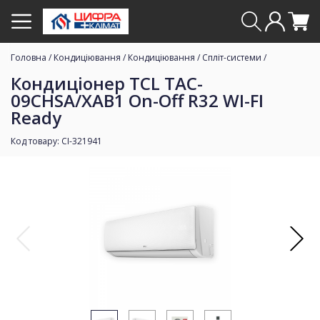
Головна
/
Кондиціювання
/
Кондиціювання
/
Спліт-системи
/
Кондиціонер TCL TAC-
09CHSA/XAB1 On-Off R32 WI-FI
Ready
Код товару: CI-321941