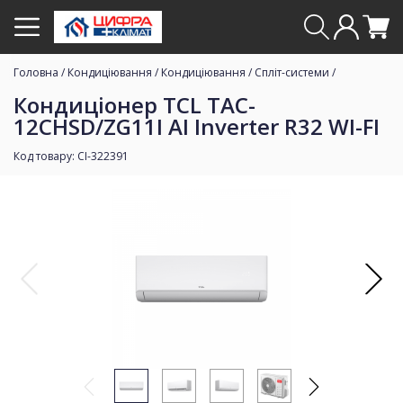
Головна
/
Кондиціювання
/
Кондиціювання
/
Спліт-системи
/
Кондиціонер TCL TAC-
12CHSD/ZG11I AI Inverter R32 WI-FI
Код товару: CI-322391