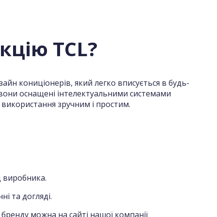
кцію TCL?
зайн кониціонерів, який легко вписується в будь-
о, вони оснащені інтелектуальними системами
х використання зручним і простим.
д виробника.
ні та догляді.
бренду можна на сайті нашої компанії