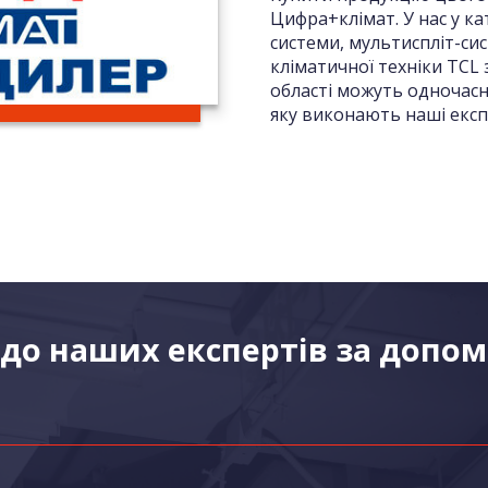
Цифра+клімат. У нас у к
системи, мультиспліт-си
кліматичної техніки TCL 
області можуть одночасн
яку виконають наші експ
до наших експертів за допо