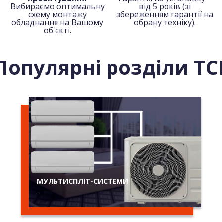
Вибираємо оптимальну
від 5 років (зі
схему монтажу
збереженням гарантії на
обладнання на Вашому
обрану техніку).
об'єкті.
Популярні розділи TC
МУЛЬТИСПЛІТ-СИСТЕМИ