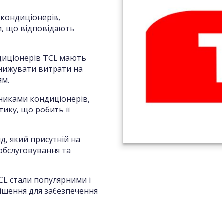
 кондиціонерів,
ти, що відповідають
диціонерів TCL мають
знижувати витрати на
ям.
никами кондиціонерів,
ику, що робить її
д, який присутній на
 обслуговування та
CL стали популярними і
рішення для забезпечення