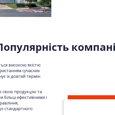
Популярність компані
ься високою якістю
ористанням сучасних
чує їх довгий термін
є свою продукцію та
ри більш ефективними і
равління,
 до стандартного