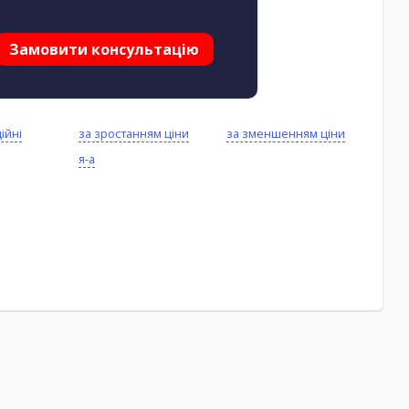
Замовити консультацію
ійні
за зростанням ціни
за зменшенням ціни
я-а