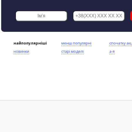
найпопулярніші
менш популярні
спочатку акц
новинки
старі моделі
а-я