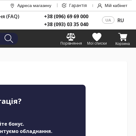
Гарантія
Адреса магазину
Мій кабінет
ня (FAQ)
+38 (096) 69 69 000
RU
UA
+38 (093) 03 35 040
Порівняння
Мої списки
Корзина
тація?
те бонус.
онтуємо обладнання.